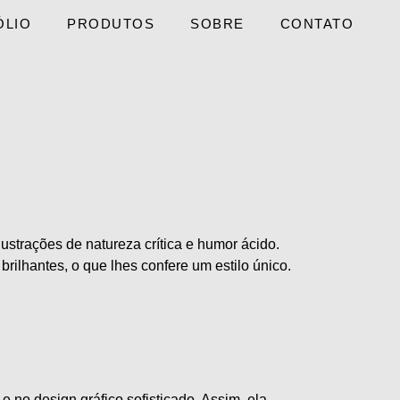
ÓLIO
PRODUTOS
SOBRE
CONTATO
lustrações de natureza crítica e humor ácido.
rilhantes, o que lhes confere um estilo único.
e no design gráfico sofisticado. Assim, ela