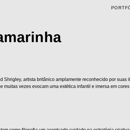
PORTF
amarinha
id Shrigley, artista britânico amplamente reconhecido por suas i
e muitas vezes evocam uma estética infantil e imersa em cores b
t tem como filosofia um acentuado cuidado na estratégia criativa 