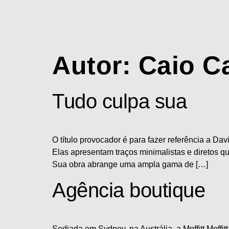
Autor:
Caio C
Tudo culpa sua
O título provocador é para fazer referência a Dav
Elas apresentam traços minimalistas e diretos qu
Sua obra abrange uma ampla gama de […]
Agência boutique
Sediada em Sydney, na Austrália, a Moffitt.Moffit